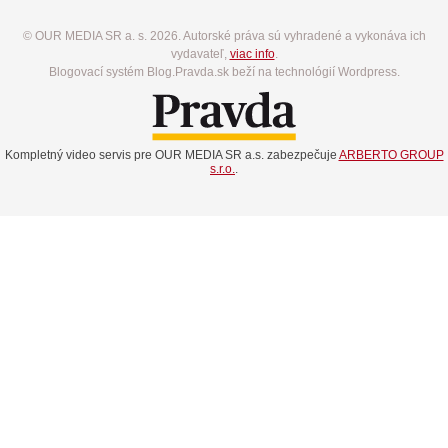
© OUR MEDIA SR a. s. 2026. Autorské práva sú vyhradené a vykonáva ich
vydavateľ,
viac info
.
Blogovací systém Blog.Pravda.sk beží na technológií Wordpress.
Kompletný video servis pre OUR MEDIA SR a.s. zabezpečuje
ARBERTO GROUP
s.r.o.
.