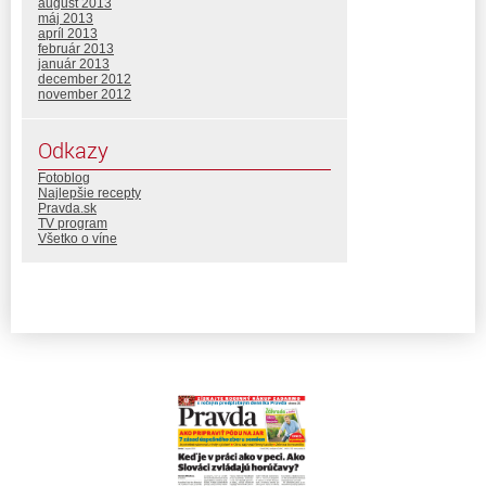
august 2013
máj 2013
apríl 2013
február 2013
január 2013
december 2012
november 2012
Odkazy
Fotoblog
Najlepšie recepty
Pravda.sk
TV program
Všetko o víne