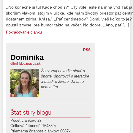
,,No konečne si tu! Kade chodíš?“ ,,Ty vole, ešte na mňa vrč! Tak j
skorším vlakom, stojím v uličke, kde mám životný priestor päť cent
dostanem zdrba. Krása.“ ,,Päť centimetrov? Domi, vieš koľko to je?
opustil zmysel pre humor takto na večer. No dobre. ,,Áno, päť […]
Pokračovanie článku
RSS
Dominika
d8m8.blog.pravda.sk
Ženy vraj nevedia písať o
športe, športovci o literatúre
a mladí o živote. Ja si to
nemyslím.
Štatistiky blogu
Počet článkov: 27
Celková čítanosť: 164359x
Priemerná čítanosť článkov: 6087x