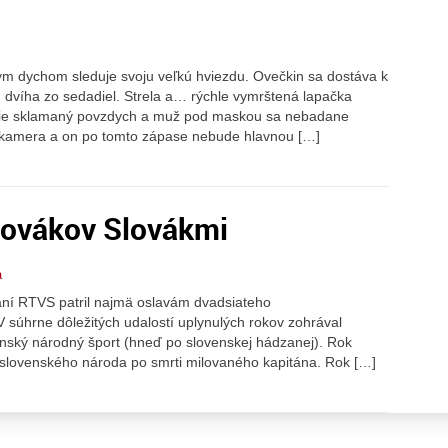
ným dychom sleduje svoju veľkú hviezdu. Ovečkin sa dostáva k
ým dvíha zo sedadiel. Strela a… rýchle vymrštená lapačka
esie sklamaný povzdych a muž pod maskou sa nebadane
 kamera a on po tomto zápase nebude hlavnou […]
Slovákov Slovákmi
a
aní RTVS patril najmä oslavám dvadsiateho
V súhrne dôležitých udalostí uplynulých rokov zohrával
nský národný šport (hneď po slovenskej hádzanej). Rok
ť slovenského národa po smrti milovaného kapitána. Rok […]