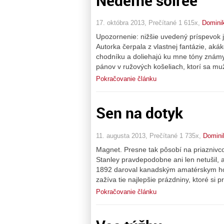
Nedeľné soirée
17. októbra 2013, Prečítané 1 615x,
Domini
Upozornenie: nižšie uvedený príspevok j
Autorka čerpala z vlastnej fantázie, aká
chodníku a doliehajú ku mne tóny známy
pánov v ružových košeliach, ktorí sa 
Pokračovanie článku
Sen na dotyk
11. augusta 2013, Prečítané 1 735x,
Domini
Magnet. Presne tak pôsobí na priaznivc
Stanley pravdepodobne ani len netušil, 
1892 daroval kanadským amatérskym hoke
zažíva tie najlepšie prázdniny, ktoré si 
Pokračovanie článku