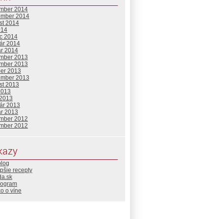
mber 2014
ember 2014
st 2014
014
c 2014
uár 2014
ár 2014
mber 2013
mber 2013
ber 2013
ember 2013
st 2013
2013
 2013
uár 2013
ár 2013
mber 2012
mber 2012
kazy
blog
pšie recepty
da.sk
rogram
o o víne