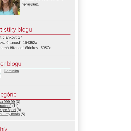
nemyslím.
tistiky blogu
t článkov: 27
ová čítanosť: 164362x
merná čítanosť článkov: 6087x
or blogu
Dominika
egórie
sa 999 99
(3)
radené
(11)
 pre šport
(8)
ja – my dvaja
(5)
hív