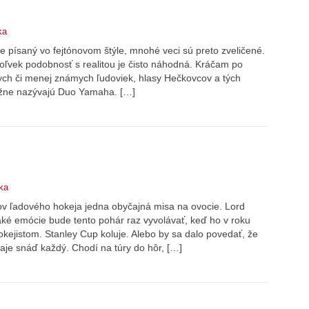
ka
e písaný vo fejtónovom štýle, mnohé veci sú preto zveličené.
koľvek podobnosť s realitou je čisto náhodná. Kráčam po
ch či menej známych ľudoviek, hlasy Hečkovcov a tých
mužne nazývajú Duo Yamaha. […]
ka
ov ľadového hokeja jedna obyčajná misa na ovocie. Lord
aké emócie bude tento pohár raz vyvolávať, keď ho v roku
jistom. Stanley Cup koluje. Alebo by sa dalo povedať, že
praje snáď každý. Chodí na túry do hôr, […]