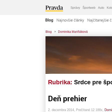
Správy
Športweb
Auto
Kok
Blog
Najnovšie články
Najčítanejšie č
Blog
>
Dominika Mariňáková
Rubrika:
Srdce pre šp
Deň prehier
2. decembra 2014, Prečítané 12 188x,
Domi