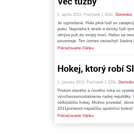
Vec túžby
1. apríla 2013, Prečítané 1 453x,
Dominika
Je vypredané. Hala plná ľudí so zataje
puku. Napriaha k strele a tisícky ľudí t
ukrýva puk do svojej moci. Halou sa n
pousmeje. Ten úsmev nezachytí žiadna
Pokračovanie článku
Hokej, ktorý robí 
1. januára 2013, Prečítané 2 220x,
Dominik
Prelom starého a nového roka vo vysiel
výročiaosamostatnenia našej republiky. 
veľkúúlohu hokej. Možno povedať, slove
2011priniesol najväčšiu spoločnú boles
Pokračovanie článku