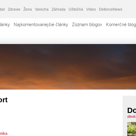
tail
Zdravie
Žena
Varecha
Záhrada
Užitočná
Video
DefenceNews
lánky
Najkomentovanejšie články
Zoznam blogov
Komerčné blog
ort
Do
d8m8.
nika