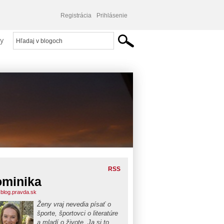
Registrácia
Prihlásenie
y
RSS
minika
blog.pravda.sk
Ženy vraj nevedia písať o
športe, športovci o literatúre
a mladí o živote. Ja si to