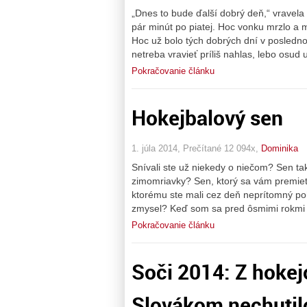
„Dnes to bude ďalší dobrý deň,“ vravela 
pár minút po piatej. Hoc vonku mrzlo a 
Hoc už bolo tých dobrých dní v posledn
netreba vravieť príliš nahlas, lebo osud
Pokračovanie článku
Hokejbalový sen
1. júla 2014, Prečítané 12 094x,
Dominika
Snívali ste už niekedy o niečom? Sen ta
zimomriavky? Sen, ktorý sa vám premietal
ktorému ste mali cez deň neprítomný po
zmysel? Keď som sa pred ôsmimi rokmi 
Pokračovanie článku
Soči 2014: Z hokej
Slovákom nechutil