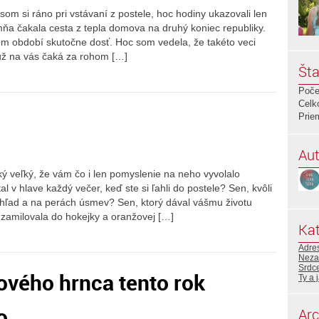
som si ráno pri vstávaní z postele, hoc hodiny ukazovali len
mňa čakala cesta z tepla domova na druhý koniec republiky.
om období skutočne dosť. Hoc som vedela, že takéto veci
 už na vás čaká za rohom […]
Šta
Poče
Celk
Prie
Aut
ký veľký, že vám čo i len pomyslenie na neho vyvolalo
 v hlave každý večer, keď ste si ľahli do postele? Sen, kvôli
hľad a na perách úsmev? Sen, ktorý dával vášmu životu
zamilovala do hokejky a oranžovej […]
Kat
Adre
Neza
Srdce
ového hrnca tento rok
Ty a 
o
Arc