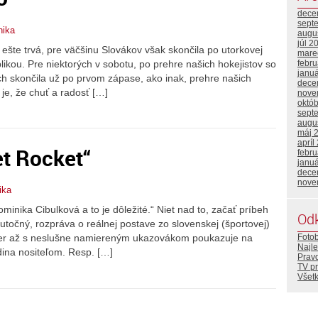
dece
sept
nika
augu
júl 2
ešte trvá, pre väčšinu Slovákov však skončila po utorkovej
mare
ikou. Pre niektorých v sobotu, po prehre našich hokejistov so
febr
janu
ých skončila už po prvom zápase, ako inak, prehre našich
dece
je, že chuť a radosť […]
nove
októ
sept
augu
máj 
apríl
et Rocket“
febr
janu
dece
nove
ika
minika Cibulková a to je dôležité.“ Niet nad to, začať príbeh
Od
kutočný, rozpráva o reálnej postave zo slovenskej (športovej)
Foto
mer až s neslušne namiereným ukazovákom poukazuje na
Najle
rdina nositeľom. Resp. […]
Prav
TV p
Všetk