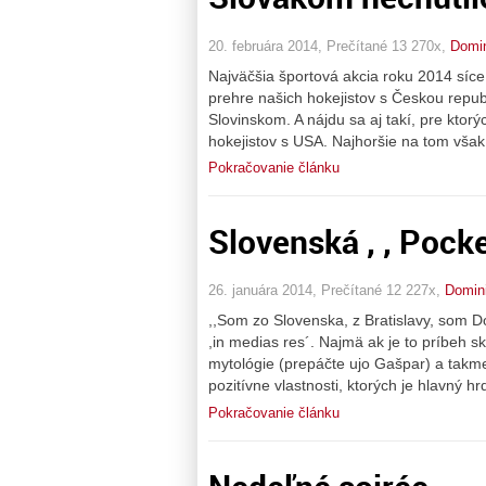
20. februára 2014, Prečítané 13 270x,
Domi
Najväčšia športová akcia roku 2014 síce 
prehre našich hokejistov s Českou republ
Slovinskom. A nájdu sa aj takí, pre ktor
hokejistov s USA. Najhoršie na tom však 
Pokračovanie článku
Slovenská , , Pock
26. januára 2014, Prečítané 12 227x,
Domin
,,Som zo Slovenska, z Bratislavy, som Do
,in medias res´. Najmä ak je to príbeh s
mytológie (prepáčte ujo Gašpar) a tak
pozitívne vlastnosti, ktorých je hlavný h
Pokračovanie článku