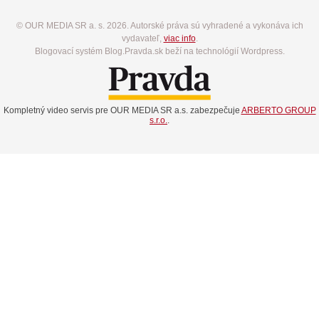
© OUR MEDIA SR a. s. 2026. Autorské práva sú vyhradené a vykonáva ich
vydavateľ,
viac info
.
Blogovací systém Blog.Pravda.sk beží na technológií Wordpress.
Kompletný video servis pre OUR MEDIA SR a.s. zabezpečuje
ARBERTO GROUP
s.r.o.
.