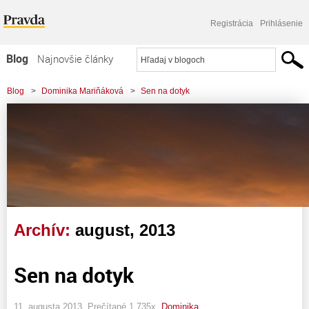
Registrácia
Prihlásenie
Blog
Najnovšie články
Najčítanejšie články
Blog
>
Dominika Mariňáková
>
Sen na dotyk
Najkomentovanejšie články
Zoznam blogov
Komerčné blogy
Archív:
august, 2013
Sen na dotyk
11. augusta 2013, Prečítané 1 735x,
Dominika