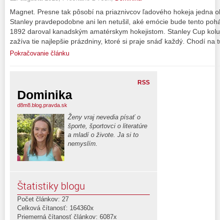
Magnet. Presne tak pôsobí na priaznivcov ľadového hokeja jedna o
Stanley pravdepodobne ani len netušil, aké emócie bude tento pohá
1892 daroval kanadským amatérskym hokejistom. Stanley Cup koluj
zažíva tie najlepšie prázdniny, ktoré si praje snáď každý. Chodí na t
Pokračovanie článku
RSS
Dominika
d8m8.blog.pravda.sk
Ženy vraj nevedia písať o
športe, športovci o literatúre
a mladí o živote. Ja si to
nemyslím.
Štatistiky blogu
Počet článkov: 27
Celková čítanosť: 164360x
Priemerná čítanosť článkov: 6087x